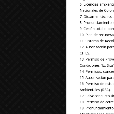
6. Licencias ambient
Nacionales de Colo
7. Dictamen técnico 
8. Pronunciamiento 
9. Cesión total o pa
10. Plan de recupera
11. Sistema de Recol
12. Autorización par
CITES.
13. Permiso de Prove
Condiciones “Ex Situ”
14. Permisos, conces
15. Autorización par
16. Permiso de estud
Ambientales (REA).
17. Salvoconducto ún
18. Permiso de cetrer
19. Pronunciamiento 