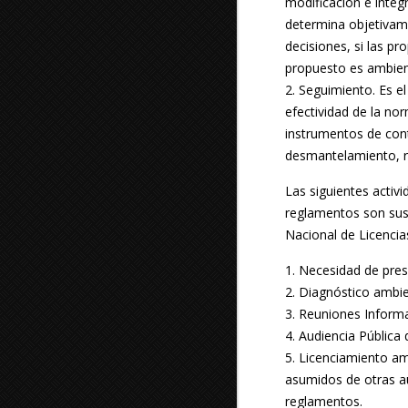
modificación e integ
determina objetivame
decisiones, si las p
propuesto es ambient
2. Seguimiento. Es e
efectividad de la no
instrumentos de con
desmantelamiento, re
Las siguientes activ
reglamentos son susc
Nacional de Licenci
1. Necesidad de pres
2. Diagnóstico ambie
3. Reuniones Informa
4. Audiencia Pública 
5. Licenciamiento a
asumidos de otras au
reglamentos.