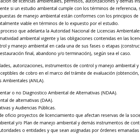
ración de licencias ambientales, permisos, autorizaciones y demás in
nte si un estudio ambiental cumple con los términos de referencia, s
ropuestas de manejo ambiental están conformes con los principios de c
almente viable en términos de lo expuesto por el estudio.
l proceso que adelanta la Autoridad Nacional de Licencias Ambientales
rmatividad ambiental vigente y las obligaciones contenidas en las lic
trol y manejo ambiental en cada una de sus fases o etapas (constru
stauración final, abandono y/o terminación), según sea el caso.
idades, autorizaciones, instrumentos de control y manejo ambiental y 
eptibles de cobro en el marco del trámite de evaluación (obtención, m
as Ambientales (ANLA).
entar o no Diagnostico Ambiental de Alternativas (NDAA).
ntal de alternativas (DAA).
tivas y Audiencias Públicas.
de oficio proyectos de licenciamiento que afectan reservas de la socie
mbiental y/o Plan de manejo ambiental y demás instrumentos de cont
toridades o entidades y que sean asignadas por órdenes emanadas por 