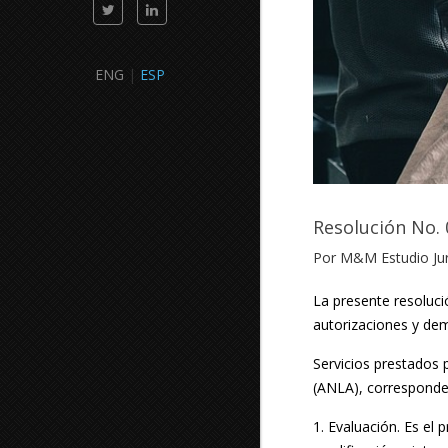
ENG
|
ESP
Resolución No. 
Por M&M Estudio Jur
La presente resolució
autorizaciones y de
Servicios prestados 
(ANLA), corresponden
1. Evaluación. Es el