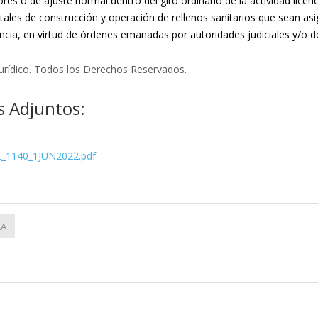
es o de ajuste normal dentro del giro ordinario de la actividad licenc
tales de construcción y operación de rellenos sanitarios que sean as
ia, en virtud de órdenes emanadas por autoridades judiciales y/o de 
rídico. Todos los Derechos Reservados.
 Adjuntos:
_1140_1JUN2022.pdf
LA