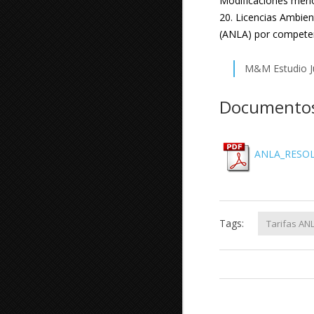
Modificaciones menor
20. Licencias Ambien
(ANLA) por competenc
M&M Estudio Ju
Documentos
ANLA_RESOL
Tags:
Tarifas AN