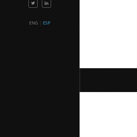
ENG
|
ESP