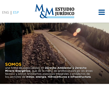
ENG
|
ESP