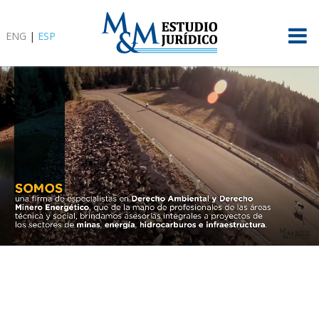
ENG
|
ESP