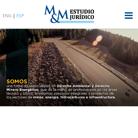
ENG
|
ESP