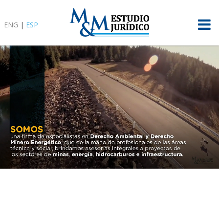
ENG
|
ESP